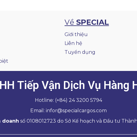
Về
SPECIAL
Giới thiệu
Liên hệ
Tuyển dụng
biệt
HH Tiếp Vận Dịch Vụ Hàng H
Hotline: (+84) 24 3200 5794
Email: infor@specialcargos.com
h doanh
số 0108012723 do Sở Kế hoạch và Đầu tư Thành