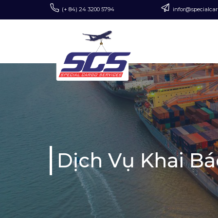
(+ 84) 24 3200 5794
infor@specialca
Dịch Vụ Khai B