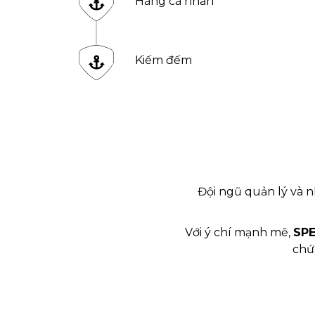
Hàng cá nhân
Kiếm đếm
Đội ngũ quản lý và 
Với ý chí mạnh mẽ,
SP
chứ