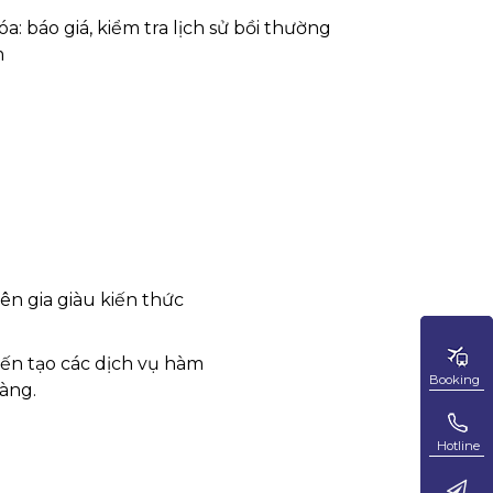
: báo giá, kiểm tra lịch sử bồi thường
m
ên gia giàu kiến thức
kiến tạo các dịch vụ hàm
Booking
Booking
àng.
Hotline
Hotline