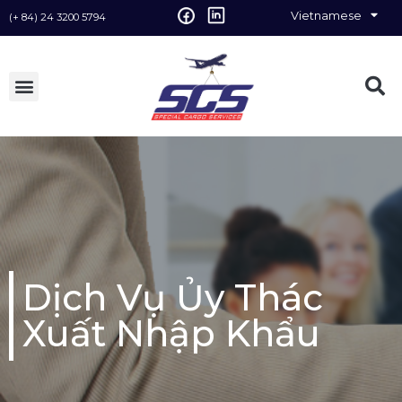
Vietnamese
(+ 84) 24 3200 5794
English
Dịch Vụ Ủy Thác
Xuất Nhập Khẩu